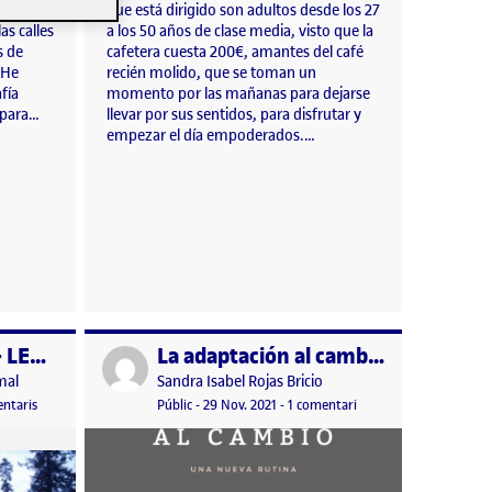
que está dirigido son adultos desde los 27
as calles
a los 50 años de clase media, visto que la
s de
cafetera cuesta 200€, amantes del café
 He
recién molido, que se toman un
fía
momento por las mañanas para dejarse
 para…
llevar por sus sentidos, para disfrutar y
empezar el día empoderados.…
PREPROPUESTA – LEONARDSLEE LAKES AND GARDENS
La adaptación al cambio
Publicat per
Publicat per
mal
Sandra Isabel Rojas Bricio
, 2022 11:23 am
a PREPROPUESTA – LEONARDSLEE LAKES AND GARDENS
Visibilitat:
Data de publicació
29 novembre, 2021 7:03 pm
a La adaptación al cam
ntaris
Públic
-
29 Nov. 2021
-
1 comentari