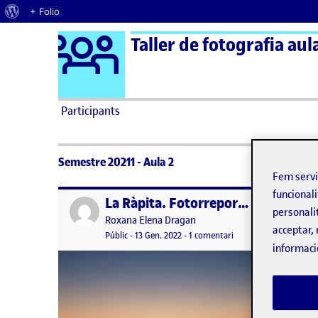
Quant al WordPress
+ Folio
Logo Ágora
Taller de fotografia aul
Saltar al contingut
Participants
Semestre 20211 - Aula 2
Fem serv
funcionali
La Ràpita. Fotorreportaje
Publicat per
Publicat 
personali
Publicat per
Roxana Elena Dragan
acceptar, 
Visibilitat:
Data de publicació
13 gener, 2022 5:16 pm
a La Ràpita. Fotorrepo
Públic
-
13 Gen. 2022
-
1 comentari
informaci