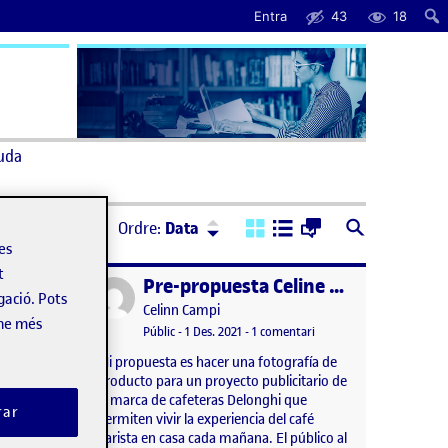
Entra
43
18
uda
Ordre:
Descendent
Ordre:
Data
les
t
Pre propuesta proyecto fotográfico
Pre-propuesta Celine – un barista en casa
Publicat per
gació. Pots
Publicat per
cosa
Celinn Campi
-ne més
a Pre propuesta proyecto fotográfico
Visibilitat:
Data de publicació
1 desembre, 2021 9:18 am
a Pre-propuesta Celine – 
tari
Públic
-
1 Des. 2021
-
1 comentari
 contar
Mi propuesta es hacer una fotografía de
cto a los
producto para un proyecto publicitario de
rafías.
la marca de cafeteras Delonghi que
rar
 cómo los
permiten vivir la experiencia del café
ocupan
barista en casa cada mañana. El público al