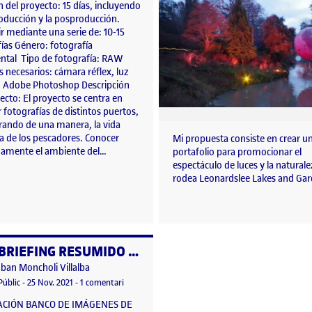
 del proyecto: 15 días, incluyendo
roducción y la posproducción.
r mediante una serie de: 10-15
ías Género: fotografía
tal Tipo de fotografía: RAW
 necesarios: cámara réflex, luz
, Adobe Photoshop Descripción
ecto: El proyecto se centra en
 fotografías de distintos puertos,
ando de una manera, la vida
na de los pescadores. Conocer
Mi propuesta consiste en crear u
amente el ambiente del…
portafolio para promocionar el
espectáculo de luces y la natural
rodea Leonardslee Lakes and Ga
BRIEFING RESUMIDO BANCO IMÁGENES AFA
per
Publicat per
Iban Moncholi Villalba
UEBLO
Visibilitat:
Data de publicació
24 març, 2022 5:42 pm
a BRIEFING RESUMIDO BANCO IMÁGENES AFA
Públic
-
25 Nov. 2021
-
1 comentari
ACIÓN BANCO DE IMÁGENES DE