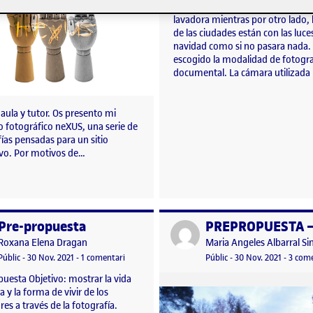
hasta de la hora a la que ponen la
lavadora mientras por otro lado, l
de las ciudades están con las luce
navidad como si no pasara nada.
escogido la modalidad de fotogra
documental. La cámara utilizada
aula y tutor. Os presento mi
o fotográfico neXUS, una serie de
ías pensadas para un sitio
ivo. Por motivos de…
Pre-propuesta
per
Publicat per
Publicat per
Publicat per
Roxana Elena Dragan
Maria Angeles Albarral Si
LIA GALINDO ORTEGA
Visibilitat:
Data de publicació
13 gener, 2022 11:47 am
a Pre-propuesta
Visibilitat:
Data de publicació
1 febrer
Públic
-
30 Nov. 2021
-
1 comentari
Públic
-
30 Nov. 2021
-
3 come
uesta Objetivo: mostrar la vida
a y la forma de vivir de los
es a través de la fotografía.