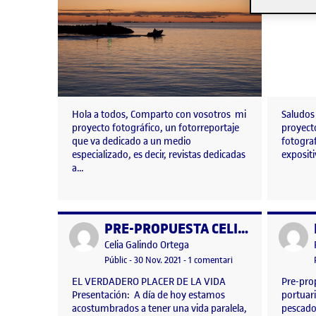
Hola a todos, Comparto con vosotros mi
Saludos 
proyecto fotográfico, un fotorreportaje
proyect
que va dedicado a un medio
fotograf
especializado, es decir, revistas dedicadas
exposit
a…
PRE-PROPUESTA CELIA GALINDO ORTEGA
Publicat per
Publicat 
Publicat per
Celia Galindo Ortega
Visibilitat:
Data de publicació
30 novembre, 2021 8:54 pm
a PRE-PROPUESTA CE
Públic
-
30 Nov. 2021
-
1 comentari
EL VERDADERO PLACER DE LA VIDA
Pre-prop
Presentación: A día de hoy estamos
portuari
acostumbrados a tener una vida paralela,
pescador