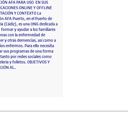
CIÓN AFA PARA USO EN SUS
CACIONES ONLINE Y OFFLINE
TACIÓN Y CONTEXTO La
ón AFA Puerto, en el Puerto de
ía (Cádiz), es una ONG dedicada a
, formar y ayudar a los familiares
onas con la enfermedad de
er y otras demencias, así como a
ios enfermos. Para ello necesita
ar sus programas de una forma
 tanto por redes sociales como
elería y folletos. OBJETIVOS Y
CIÓN Al…
a