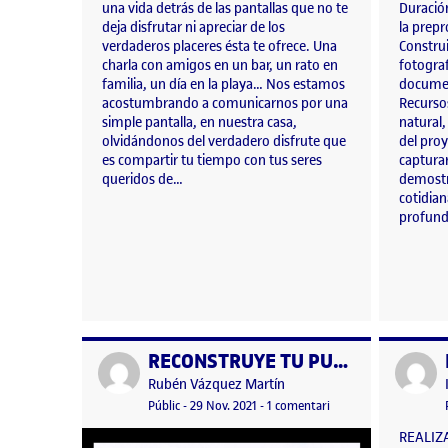
una vida detrás de las pantallas que no te
Duración
deja disfrutar ni apreciar de los
la prep
verdaderos placeres ésta te ofrece. Una
Construi
charla con amigos en un bar, un rato en
fotograf
familia, un día en la playa… Nos estamos
documen
acostumbrando a comunicarnos por una
Recursos
simple pantalla, en nuestra casa,
natural
olvidándonos del verdadero disfrute que
del proy
es compartir tu tiempo con tus seres
capturar
queridos de…
demostr
cotidia
profund
RECONSTRUYE TU PUEBLO
Publicat per
Publicat 
Publicat per
Rubén Vázquez Martín
Visibilitat:
Data de publicació
a RECONSTRUYE TU P
Públic
-
29 Nov. 2021
-
1 comentari
REALIZ