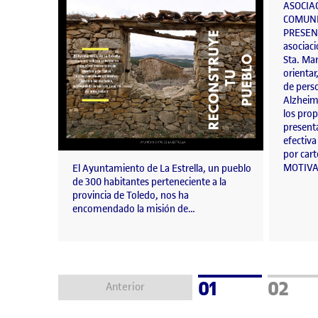
ASOCIA
COMUNI
PRESEN
asociaci
Sta. Mar
orientar
de pers
Alzheim
los prop
present
efectiva
por cart
MOTIVA
El Ayuntamiento de La Estrella, un pueblo
de 300 habitantes perteneciente a la
provincia de Toledo, nos ha
encomendado la misión de…
Pàgina
Pàgin
01
02
Anterior