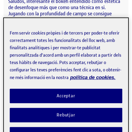
Saludos, interesante el bokeh entendido como estética
de desenfoque más que como una técnica en si.
Jugando con la profundidad de campo se consigue
efectos muy interesantes, a mi me interesan mucho los
puntos de luz. Dependiendo de la apertura del
diafragma se consigue distintos prismas de luz, y hay
Fem servir
cookies
pròpies i de tercers per poder-te oferir
que elegir el de mejor resultado.
correctament totes les funcionalitats del lloc web, amb
finalitats analítiques i per mostrar-te publicitat
Dejo algunos ejemplos que he estado practicando para
personalitzada d'acord amb un perfil elaborat a partir dels
la PEC2.
teus hàbits de navegació. Pots acceptar, rebutjar o
Nos leemos y ahora vemos¡¡¡
configurar les teves preferències fent clic a sota, o obtenir-
ne més informació en la nostra
política de cookies.
Acceptar
Rebutjar