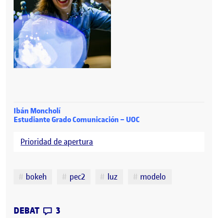
Ibán Moncholí
Estudiante Grado Comunicación – UOC
Prioridad de apertura
Etiquetes
bokeh
pec2
luz
modelo
CONTRIBUTIONS
EL LUZ
BOKEH
DEBAT
3