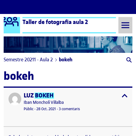
Logo Ágora
Taller de fotografia aula 2
Saltar al contingut
Semestre 20211 - Aula 2
bokeh
bokeh
LUZ
BOKEH
Publicat per
expa
Publicat per
Iban Moncholi Villalba
Visibilitat:
Data de publicació
28 octubre, 2021 10:57 am
a LUZ
BOKEH
Públic
-
28 Oct. 2021
-
3 comentaris